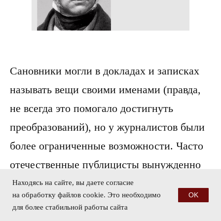
Сановники могли в докладах и записках
называть вещи своими именами (правда,
не всегда это помогало достигнуть
преобразований), но у журналистов были
более ограниченные возможности. Часто
отечественные публицисты вынужденно
вступали в яростную полемику с,
Находясь на сайте, вы даете согласие
на обработку файлов cookie. Это необходимо
OK
казалось бы, тождественными по духу
для более стабильной работы сайта
собратьями по перу, споря до хрипоты